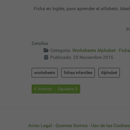
Ficha en Inglés, para aprender el alfabeto. Idea
P
Detalles
Categoría:
Worksheets Alphabet - Ficha
Publicado: 25 Noviembre 2015
worksheets
fichas infantiles
Alphabet
Artículo anterior: Worksheets Alphabet 24 - Fichas Alf
Artículo siguiente: Worksheets Alphabet 
Anterior
Siguiente
Aviso Legal
-
Quienes Somos
-
Uso de las Cookies