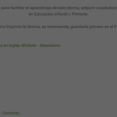
l para facilitar el aprendizaje de este idioma, adquirir vocabulari
en Educación Infantil y Primaria.
ara Imprimir la lámina, se recomienda, guardarla primero en el P
s en Inglés Alfabeto - Abecedario
abeto en Inglés
26 - Fichas Alfabeto en Inglés
-
Contacto