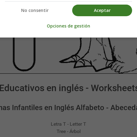
No consentir
Aceptar
Opciones de gestión
Educativos en inglés - Worksheet
has Infantiles en Inglés Alfabeto - Abeced
Letra T - Letter T
Tree - Árbol