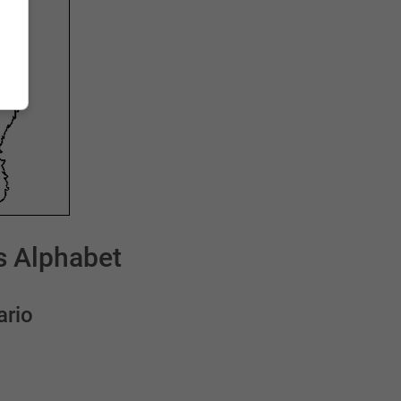
s Alphabet
ario