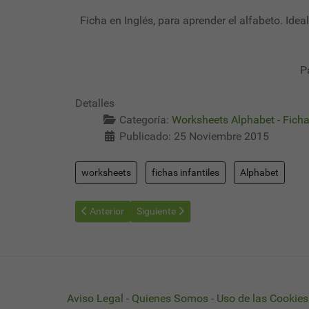
Ficha en Inglés, para aprender el alfabeto. Idea
P
Detalles
Categoría:
Worksheets Alphabet - Ficha
Publicado: 25 Noviembre 2015
worksheets
fichas infantiles
Alphabet
Artículo anterior: Worksheets Alphabet 22 - Fichas Alf
Artículo siguiente: Worksheets Alphabet 
Anterior
Siguiente
Aviso Legal
-
Quienes Somos
-
Uso de las Cookies