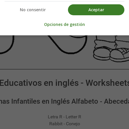
No consentir
Aceptar
Opciones de gestión
Educativos en inglés - Worksheet
has Infantiles en Inglés Alfabeto - Abeced
Letra R - Letter R
Rabbit - Conejo