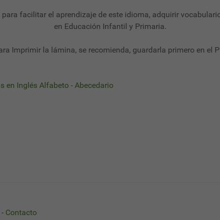
l para facilitar el aprendizaje de este idioma, adquirir vocabulari
en Educación Infantil y Primaria.
ara Imprimir la lámina, se recomienda, guardarla primero en el P
s en Inglés Alfabeto - Abecedario
abeto en Inglés
24 - Fichas Alfabeto en Inglés
-
Contacto