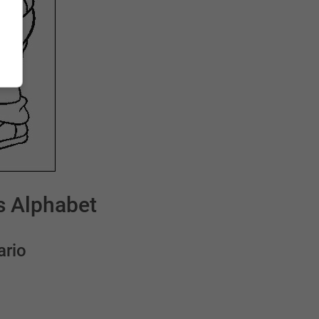
s Alphabet
ario