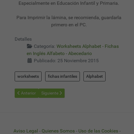
Especialmente en Educación Infantil y Primaria.
Para Imprimir la lámina, se recomienda, guardarla
primero en el PC.
Detalles
Categoría:
Worksheets Alphabet - Fichas
en Inglés Alfabeto - Abecedario
Publicado: 25 Noviembre 2015
worksheets
fichas infantiles
Alphabet
Artículo anterior: Worksheets Alphabet 17 - Fichas Alfabeto en 
Artículo siguiente: Worksheets Alphabet 19 - Ficha
Anterior
Siguiente
Aviso Legal
-
Quienes Somos
-
Uso de las Cookies
-