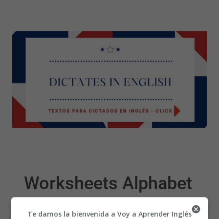
Worksheets Alphabet
18 - Fichas Alfabeto
Te damos la bienvenida a Voy a Aprender Inglés