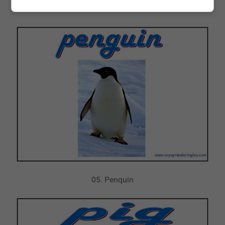
04. Parrot
05. Penquin