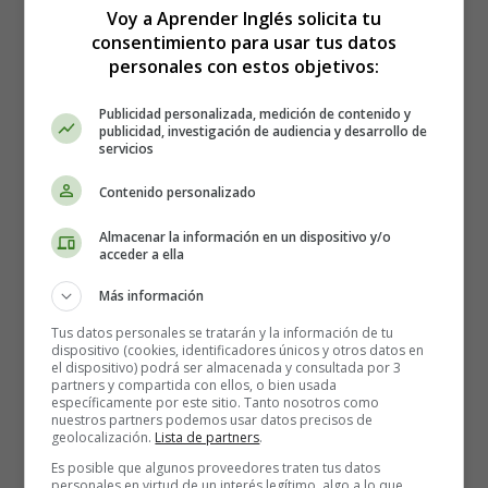
plena al momento presente, sin juzgar ni dejarse
Voy a Aprender Inglés solicita tu
llevar por pensamientos o preocupaciones.
consentimiento para usar tus datos
Deadline
: Una palabra que se utiliza comúnmente
personales con estos objetivos:
en el mundo laboral. Se refiere a la fecha límite o
plazo final para completar una tarea o proyecto.
Publicidad personalizada, medición de contenido y
publicidad, investigación de audiencia y desarrollo de
Es una palabra que transmite la sensación de
servicios
urgencia y presión para cumplir con un tiempo
determinado.
Contenido personalizado
Small talk
: Esta palabra se refiere a las
Almacenar la información en un dispositivo y/o
conversaciones informales y ligeras que se tienen
acceder a ella
en situaciones sociales, como en fiestas o
eventos. Son charlas casuales que no
Más información
necesariamente abordan temas profundos, pero
Tus datos personales se tratarán y la información de tu
sirven para romper el hielo y establecer una
dispositivo (cookies, identificadores únicos y otros datos en
el dispositivo) podrá ser almacenada y consultada por 3
conexión.
partners y compartida con ellos, o bien usada
FOMO (Fear of Missing Out):
Esta es una palabra
específicamente por este sitio. Tanto nosotros como
nuestros partners podemos usar datos precisos de
que se ha popularizado con el auge de las redes
geolocalización.
Lista de partners
.
sociales. Describe la ansiedad o el miedo que
Es posible que algunos proveedores traten tus datos
siente una persona por perderse una experiencia o
personales en virtud de un interés legítimo, algo a lo que