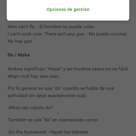
sabe hablar francés, pero no italiano.
Opciones de gestión
I can't cook - No sé cocinar.
Men can't fly. - El hombre no puede volar.
I can't cook now. There isn't any gas. - No puedo cocinar.
No hay gas.
Do / Make
Ambos significan "Hacer" y en muchos casos no es fácil
elegir cuál hay que usar..
Por lo general se usa "do" cuando se habla de una
actividad sin decir exactamente cuál.
-What can robots do?
También se usa "do" en expresiones como:
-Do the homework - Hacer los deberes.