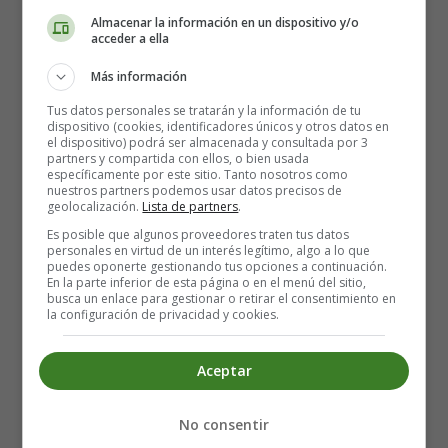
Almacenar la información en un dispositivo y/o
Read:
acceder a ella
Más información
-Can you type?
-Yes, I can
Tus datos personales se tratarán y la información de tu
dispositivo (cookies, identificadores únicos y otros datos en
-Can you speak any foreign languages?
el dispositivo) podrá ser almacenada y consultada por 3
partners y compartida con ellos, o bien usada
-Yes, I can speak French and Spanish
específicamente por este sitio. Tanto nosotros como
nuestros partners podemos usar datos precisos de
-What about Italian?
geolocalización.
Lista de partners
.
-No, I can't speak Italian
Es posible que algunos proveedores traten tus datos
personales en virtud de un interés legítimo, algo a lo que
puedes oponerte gestionando tus opciones a continuación.
Usos de can / can't
En la parte inferior de esta página o en el menú del sitio,
busca un enlace para gestionar o retirar el consentimiento en
la configuración de privacidad y cookies.
El uso principal de "can" es poder expresar lo que se
puede o se es capaz de hacer. Pero se puede ser capaz
de algo por conocimiento (saber) o porque la situación
Aceptar
es favorable y no existe impedimento (poder).
No consentir
Ana can speak French but she can't speak Italian. - Ana