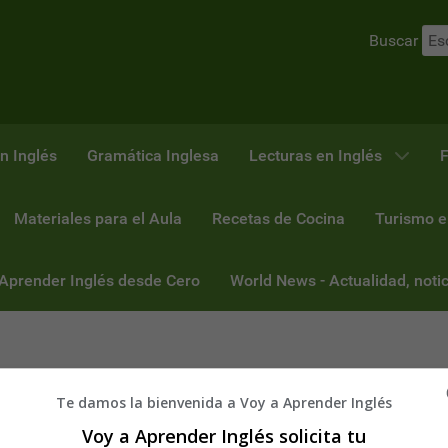
Buscar
n Inglés
Gramática Inglesa
Lecturas en Inglés
F
Materiales para el Aula
Recetas de Cocina
Turismo e
 Aprender Inglés desde Cero
World News - Actualidad, notic
Te damos la bienvenida a Voy a Aprender Inglés
Voy a Aprender Inglés solicita tu