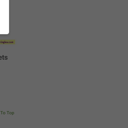
ets
To Top