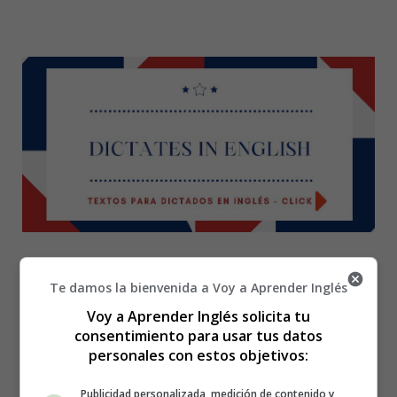
Te damos la bienvenida a Voy a Aprender Inglés
Voy a Aprender Inglés solicita tu
Valentine's Day 01 -
consentimiento para usar tus datos
personales con estos objetivos:
Dibujos San Valentín
Publicidad personalizada, medición de contenido y