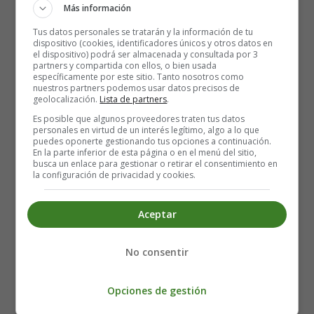
Más información
Tus datos personales se tratarán y la información de tu
dispositivo (cookies, identificadores únicos y otros datos en
el dispositivo) podrá ser almacenada y consultada por 3
partners y compartida con ellos, o bien usada
Recursos Educativos en inglés
específicamente por este sitio. Tanto nosotros como
nuestros partners podemos usar datos precisos de
- Coloring Pages
geolocalización.
Lista de partners
.
Numbers
Es posible que algunos proveedores traten tus datos
personales en virtud de un interés legítimo, algo a lo que
puedes oponerte gestionando tus opciones a continuación.
En la parte inferior de esta página o en el menú del sitio,
Láminas para Colorear en Inglés
busca un enlace para gestionar o retirar el consentimiento en
la configuración de privacidad y cookies.
Números
13. Thirteen.
Aceptar
Para Imprimir la lámina, se recomienda, guardarla
No consentir
primero en el PC.
Detalles
Opciones de gestión
Categoría:
Coloring Pages Numbers - Dibujos