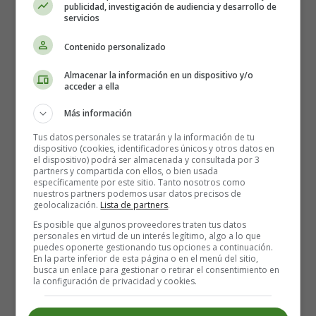
publicidad, investigación de audiencia y desarrollo de
servicios
Contenido personalizado
Almacenar la información en un dispositivo y/o
acceder a ella
Más información
Tus datos personales se tratarán y la información de tu
dispositivo (cookies, identificadores únicos y otros datos en
el dispositivo) podrá ser almacenada y consultada por 3
partners y compartida con ellos, o bien usada
específicamente por este sitio. Tanto nosotros como
nuestros partners podemos usar datos precisos de
geolocalización.
Lista de partners
.
Recursos Educativos en
Es posible que algunos proveedores traten tus datos
personales en virtud de un interés legítimo, algo a lo que
inglés - Coloring Pages
puedes oponerte gestionando tus opciones a continuación.
En la parte inferior de esta página o en el menú del sitio,
busca un enlace para gestionar o retirar el consentimiento en
Easter
la configuración de privacidad y cookies.