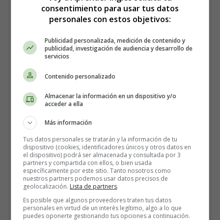
consentimiento para usar tus datos
Of an unborn heart
personales con estos objetivos:
This is the answer
You've been searching for so hard
Publicidad personalizada, medición de contenido y
And for the first time in my life I felt
publicidad, investigación de audiencia y desarrollo de
The wave of love so deep
servicios
As I listened for the unborn child's heartbeat
Contenido personalizado
I said something stupid like, how are you feeling
Almacenar la información en un dispositivo y/o
She smiled the warmest smile I've ever seen
acceder a ella
Ohhh, I guess that said it all
Now were a far cry from the storybook romance
Más información
Something in her eyes, made me crumble
Tus datos personales se tratarán y la información de tu
I reached out for her hand
dispositivo (cookies, identificadores únicos y otros datos en
el dispositivo) podrá ser almacenada y consultada por 3
partners y compartida con ellos, o bien usada
She said soon, you'll hear the beating
específicamente por este sitio. Tanto nosotros como
Of an unborn heart
nuestros partners podemos usar datos precisos de
geolocalización.
Lista de partners
.
This is the answer
Es posible que algunos proveedores traten tus datos
You've been searching for so hard
personales en virtud de un interés legítimo, algo a lo que
And for the first time in my life I felt
puedes oponerte gestionando tus opciones a continuación.