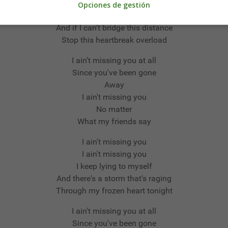
And there's a message that I'm sending out
Opciones de gestión
Like a telegraph to your soul
And if I can't bridge this distance
Stop this heartbreak overload
I ain't missing you at all
Since you've been gone
Away
I ain't missing you
No matter
What my friends say
I ain't missing you
I ain't missing you
I keep lying to myself
And there's a storm that's raging
Through my frozen heart tonight
I ain't missing you at all
Since you've been gone