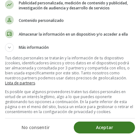
Publicidad personalizada, medición de contenido y publicidad,
This signal tonight
investigación de audiencia y desarrollo de servicios
You don't know
Contenido personalizado
How desperate I've become
And it looks like I'm losing this fight
Almacenar la información en un dispositivo y/o acceder a ella
In your world
Más información
I have no meaning
Though I'm trying hard
Tus datos personales se tratarán y la información de tu dispositivo
(cookies, identificadores únicos y otros datos en el dispositivo) podrá
To understand
ser almacenada y consultada por 3 partners y compartida con ellos, o
And it's my heart that's breaking
bien usada específicamente por este sitio. Tanto nosotros como
nuestros partners podemos usar datos precisos de geolocalización.
Down this long distance line tonight
Lista de partners
.
Es posible que algunos proveedores traten tus datos personales en
I ain't missing you at all
virtud de un interés legítimo, algo a lo que puedes oponerte
Since you've been gone
gestionando tus opciones a continuación. En la parte inferior de esta
página o en el menú del sitio, busca un enlace para gestionar o retirar el
Away
consentimiento en la configuración de privacidad y cookies.
I ain't missing you
No matter
No consentir
Aceptar
What my friends say