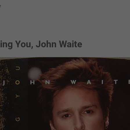
e
sing You, John Waite