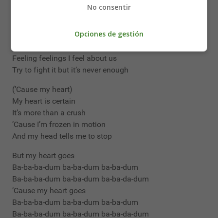
When I see you I should run
No consentir
But I’m frozen in motion
And my head tells me to stop
Opciones de gestión
Tells me to stop
Feeling feelings I feel about us
Try to fight it but it’s never enough
(’Cause my heart)
My heart is certain
It’s more than a crush
’Cause I’m frozen in motion
And my head tells me to stop
But my heart goes
Ba-ba-ba-dum ba-ba-dum ba-ba-dum
Ba-ba-ba-dum ba-ba-dum ba-ba-da-dum
’Cause my heart goes
Ba-ba-ba-dum ba-ba-dum ba-ba-dum
Ba-ba-ba-dum ba-ba-dum ba-ba-da-dum