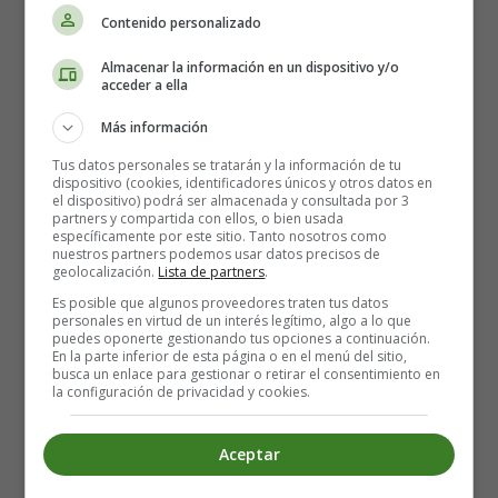
Try to fight it but it’s never enough
Contenido personalizado
My heart is certain
Almacenar la información en un dispositivo y/o
It’s more than a crush
acceder a ella
’Cause I’m frozen in motion
Más información
And my head tells me to stop
Tus datos personales se tratarán y la información de tu
But my heart goes
dispositivo (cookies, identificadores únicos y otros datos en
el dispositivo) podrá ser almacenada y consultada por 3
Ba-ba-ba-dum ba-ba-dum ba-ba-dum
partners y compartida con ellos, o bien usada
Ba-ba-ba-dum ba-ba-dum ba-ba-da-dum
específicamente por este sitio. Tanto nosotros como
nuestros partners podemos usar datos precisos de
’Cause my heart goes
geolocalización.
Lista de partners
.
Ba-ba-ba-dum ba-ba-dum ba-ba-dum
Es posible que algunos proveedores traten tus datos
Ba-ba-ba-dum ba-ba-dum ba-ba-da-dum
personales en virtud de un interés legítimo, algo a lo que
puedes oponerte gestionando tus opciones a continuación.
Oh my God, oh my God
En la parte inferior de esta página o en el menú del sitio,
busca un enlace para gestionar o retirar el consentimiento en
Can’t believe what I’ve become
la configuración de privacidad y cookies.
I’m thinking things I shouldn’t think
Singing songs I’ve never sung
Aceptar
Oh my God, oh my God