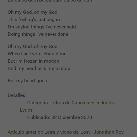
Oh my God, oh my God
This feeling’s just begun
I’m saying things I’ve never said
Doing things I’ve never done
Oh my God, oh my God
When I see you I should run
But I’m frozen in motion
And my head tells me to stop
But my heart goes
Detalles
Categoría:
Letras de Canciones en Inglés -
Lyrics
Publicado: 02 Diciembre 2020
Artículo anterior: Letra y video de, Lost - Jonathan Roy