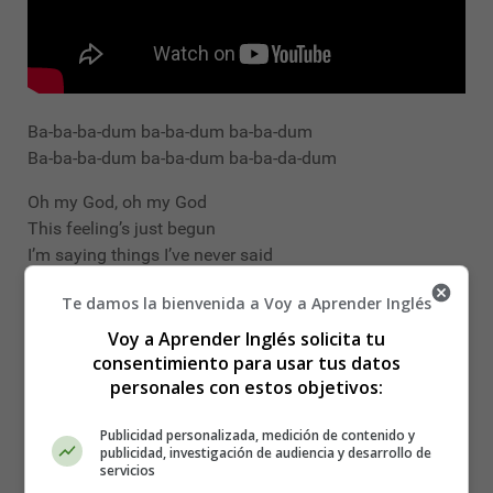
Ba-ba-ba-dum ba-ba-dum ba-ba-dum
Ba-ba-ba-dum ba-ba-dum ba-ba-da-dum
Oh my God, oh my God
This feeling’s just begun
I’m saying things I’ve never said
Doing things I’ve never done
Te damos la bienvenida a Voy a Aprender Inglés
Oh my God, oh my God
Voy a Aprender Inglés solicita tu
When I see you I should run
consentimiento para usar tus datos
But I’m frozen in motion
personales con estos objetivos:
And my head tells me to stop
Tells me to stop
Publicidad personalizada, medición de contenido y
publicidad, investigación de audiencia y desarrollo de
servicios
Few things, feelings I feel about us