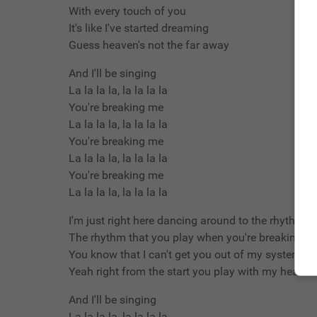
With every touch of you
It's like I've started dreaming
Guess heaven's not the far away
And I'll be singing
La la la la, la la la la
You're breaking me
La la la la, la la la la
You're breaking me
La la la la, la la la la
You're breaking me
La la la la, la la la la
I'm just right here dancing around to the rhythm
The rhythm that you play when you're breaking m
You know that I can't get you out of my system
Yeah right from the start you play with my heart
And I'll be singing
La la la la, la la la la