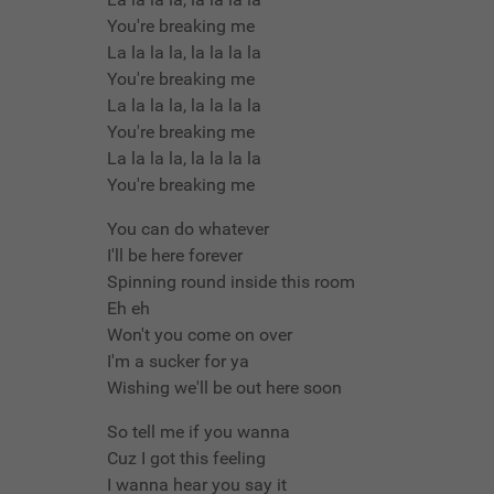
You're breaking me
La la la la, la la la la
You're breaking me
La la la la, la la la la
You're breaking me
La la la la, la la la la
You're breaking me
You can do whatever
I'll be here forever
Spinning round inside this room
Eh eh
Won't you come on over
I'm a sucker for ya
Wishing we'll be out here soon
So tell me if you wanna
Cuz I got this feeling
I wanna hear you say it