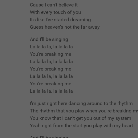
Cause I can't believe it
With every touch of you
It's like I've started dreaming
Guess heaven's not the far away
And I'll be singing
La la la la, la la la la
You're breaking me
La la la la, la la la la
You're breaking me
La la la la, la la la la
You're breaking me
La la la la, la la la la
I'm just right here dancing around to the rhythm
The rhythm that you play when you're breaking m
You know that I can't get you out of my system
Yeah right from the start you play with my heart
And I'll be singing