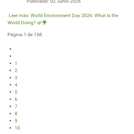
Publicado: 02 Junio 2026
Leer más: World Environment Day 2026: What Is the
World Doing? 🌿🌍
Página 1 de 158
1
2
3
4
5
6
7
8
9
10