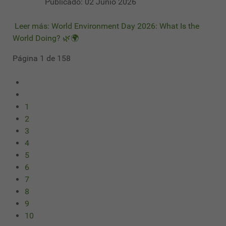
Publicado: 02 Junio 2026
Leer más: World Environment Day 2026: What Is the
World Doing? 🌿🌍
Página 1 de 158
1
2
3
4
5
6
7
8
9
10