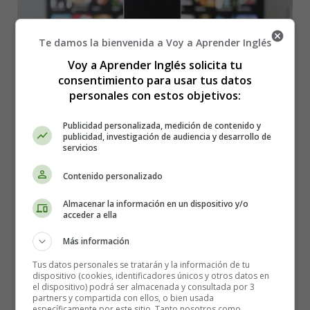
Te damos la bienvenida a Voy a Aprender Inglés
Voy a Aprender Inglés solicita tu
consentimiento para usar tus datos
personales con estos objetivos:
Publicidad personalizada, medición de contenido y
publicidad, investigación de audiencia y desarrollo de
servicios
Contenido personalizado
Detalles
Almacenar la información en un dispositivo y/o
Categoría:
Cuentos en Inglés - Stories in
acceder a ella
English
Más información
Publicado: 20 Julio 2026
Tus datos personales se tratarán y la información de tu
textos en ingles
dispositivo (cookies, identificadores únicos y otros datos en
el dispositivo) podrá ser almacenada y consultada por 3
Stories in English
partners y compartida con ellos, o bien usada
específicamente por este sitio. Tanto nosotros como