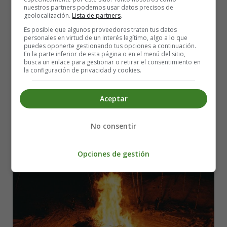
nuestros partners podemos usar datos precisos de
Leer más: Serial Killers in Fiction vs. Reality
geolocalización.
Lista de partners
.
Es posible que algunos proveedores traten tus datos
San Juan's Night: A Journey into the
personales en virtud de un interés legítimo, algo a lo que
puedes oponerte gestionando tus opciones a continuación.
Enchanting Realm of Tradition and
En la parte inferior de esta página o en el menú del sitio,
busca un enlace para gestionar o retirar el consentimiento en
la configuración de privacidad y cookies.
Poetry
Aceptar
No consentir
Opciones de gestión