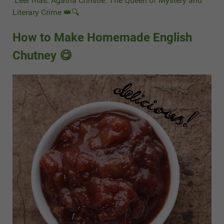
Leer más: Agatha Christie: The Queen of Mystery and
Literary Crime 👑🔍
How to Make Homemade English
Chutney 😋