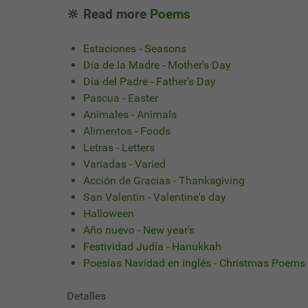
🔆 Read more
Poems
Estaciones - Seasons
Día de la Madre - Mother's Day
Día del Padre - Father's Day
Pascua - Easter
Animales - Animals
Alimentos - Foods
Letras - Letters
Variadas - Varied
Acción de Gracias - Thanksgiving
San Valentín - Valentine's day
Halloween
Año nuevo - New year's
Festividad Judía - Hanukkah
Poesías Navidad en inglés - Christmas Poems
Detalles