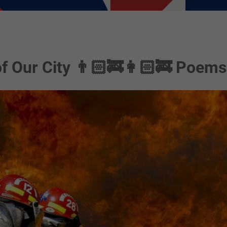
of Our City 👨🏻‍🚒👩🏻‍🚒 Poem