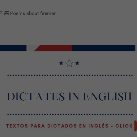
👩🏻‍🚒 Poems about firemen