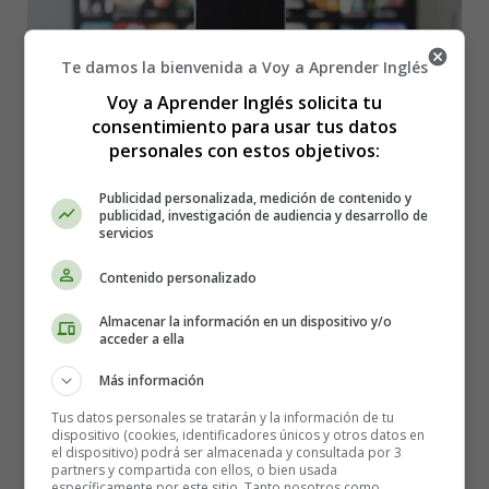
Te damos la bienvenida a Voy a Aprender Inglés
Voy a Aprender Inglés solicita tu
consentimiento para usar tus datos
personales con estos objetivos:
Publicidad personalizada, medición de contenido y
publicidad, investigación de audiencia y desarrollo de
servicios
Contenido personalizado
Detalles
Almacenar la información en un dispositivo y/o
Categoría:
Cuentos en Inglés - Stories in
acceder a ella
English
Más información
Publicado: 20 Julio 2026
Tus datos personales se tratarán y la información de tu
textos en ingles
dispositivo (cookies, identificadores únicos y otros datos en
el dispositivo) podrá ser almacenada y consultada por 3
Stories in English
partners y compartida con ellos, o bien usada
específicamente por este sitio. Tanto nosotros como