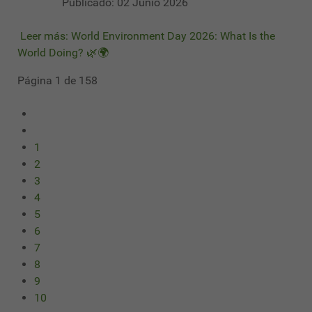
Publicado: 02 Junio 2026
Leer más: World Environment Day 2026: What Is the
World Doing? 🌿🌍
Página 1 de 158
1
2
3
4
5
6
7
8
9
10