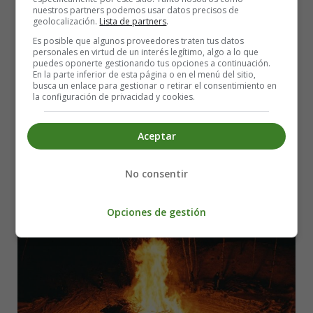
nuestros partners podemos usar datos precisos de
Leer más: Serial Killers in Fiction vs. Reality
geolocalización.
Lista de partners
.
Es posible que algunos proveedores traten tus datos
San Juan's Night: A Journey into the
personales en virtud de un interés legítimo, algo a lo que
puedes oponerte gestionando tus opciones a continuación.
Enchanting Realm of Tradition and
En la parte inferior de esta página o en el menú del sitio,
busca un enlace para gestionar o retirar el consentimiento en
la configuración de privacidad y cookies.
Poetry
Aceptar
No consentir
Opciones de gestión