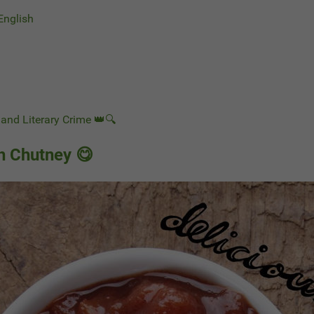
 English
and Literary Crime 👑🔍
 Chutney 😋