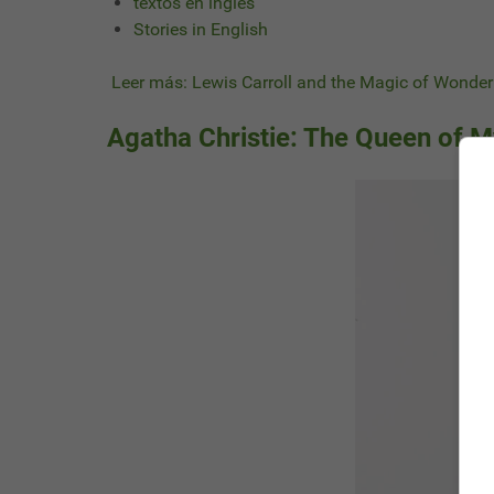
textos en ingles
Stories in English
Leer más: Lewis Carroll and the Magic of Wonde
Agatha Christie: The Queen of M