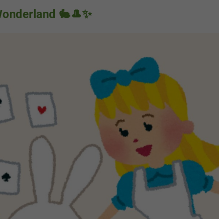
 Wonderland 🐇🎩✨